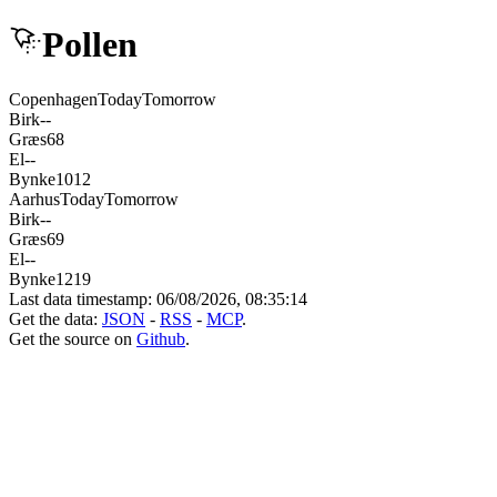
Pollen
Copenhagen
Today
Tomorrow
Birk
-
-
Græs
6
8
El
-
-
Bynke
10
12
Aarhus
Today
Tomorrow
Birk
-
-
Græs
6
9
El
-
-
Bynke
12
19
Last data timestamp:
06/08/2026, 08:35:14
Get the data:
JSON
-
RSS
-
MCP
.
Get the source on
Github
.